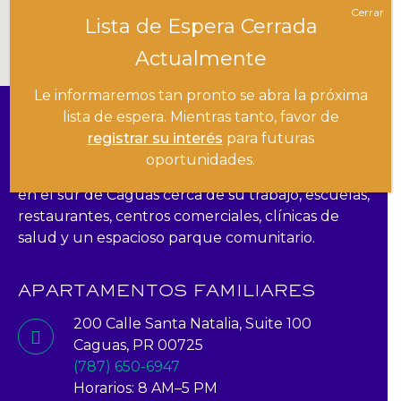
Cerrar
Lista de Espera Cerrada
Actualmente
Le informaremos tan pronto se abra la próxima
UBICACIÓN
lista de espera. Mientras tanto, favor de
registrar su interés
para futuras
oportunidades.
Emerald Vista está convenientemente ubicado
en el sur de Caguas cerca de su trabajo, escuelas,
restaurantes, centros comerciales, clínicas de
salud y un espacioso parque comunitario.
APARTAMENTOS FAMILIARES
200 Calle Santa Natalia, Suite 100
Caguas, PR 00725
(787) 650-6947
Horarios: 8 AM–5 PM