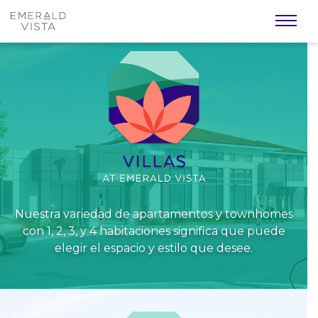
Skip to main content
Le informaremos tan pronto se abra la próxima
lista de espera. Mientras tanto, favor de
registrar
su interés
para futuras oportunidades.
Nuestra variedad de apartamentos y townhomes
con 1, 2, 3, y 4 habitaciones significa que puede
elegir el espacio y estilo que desee.